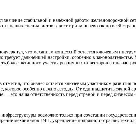
л значение стабильной и надёжной работы железнодорожной сет
боты наших специалистов зависит ритм перевозок по всей стран
одчеркнул, что механизм концессий остается ключевым инстру
но требует дальнейшей настройки, особенно в законодательстве
сть более активного участия розничных инвесторов в инфрастру
в
отметил, что бизнес остаётся ключевым участником развития 
е, которое особенно важно сегодня. От одиннадцатитысячной ар
 — это наша ответственность перед страной и перед бизнесом»
й инфраструктуры возможно только при сочетании государствен
рение механизмов ГЧП, укрепление подрядной отрасли, техноло