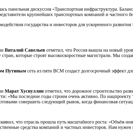
сь панельная дискуссия «Транспортная инфраструктура. Баланс
редставители крупнейших транспортных компаний и частного би
модействия государства и инвесторов для ускоренного развити
ции
Виталий Савельев
отметил, что Россия вышла на новый уров
 стран, которые строят высокоскоростные магистрали. Мы созда
ом Путиным
сеть из пяти ВСМ создаст долгосрочный эффект для
ции
Марат Хуснуллин
отметил, что дорожное строительство раз
ости: «Мы последние годы строим очень активно. По нацпроекту
готовыми совершить следующий рывок, когда финансовая ситуац
заявил, что отрасль прошла путь масштабного роста: «Объём ин
собственные средства компаний и частных инвесторов. Нам нуж