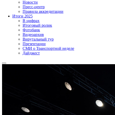
Новости
Пресс-центр
Правила аккредитации
Итоги 2025
В цифрах
Итоговый ролик
Фотобанк
Видеоархив
Вирутальный тур
Презентации
СМИ о Транспортной неделе
Дайджест